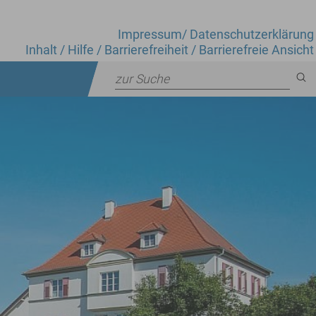
Impressum
/
Datenschutzerklärung
Inhalt
/
Hilfe
/
Barrierefreiheit
/
Barrierefreie Ansicht