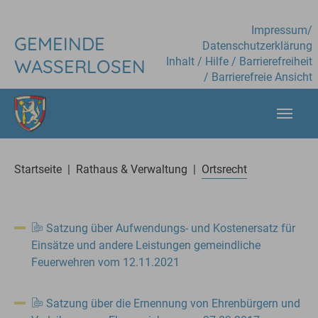
Skip to main content
Impressum
/
GEMEINDE
Datenschutzerklärung
Inhalt
/
Hilfe
/
Barrierefreiheit
WASSERLOSEN
/
Barrierefreie Ansicht
You are here:
Startseite
Rathaus & Verwaltung
Ortsrecht
Satzung über Aufwendungs- und Kostenersatz für
Einsätze und andere Leistungen gemeindliche
Feuerwehren vom 12.11.2021
Satzung über die Ernennung von Ehrenbürgern und