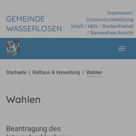
Skip to main content
Impressum
/
GEMEINDE
Datenschutzerklärung
Inhalt
/
Hilfe
/
Barrierefreiheit
WASSERLOSEN
/
Barrierefreie Ansicht
You are here:
Startseite
Rathaus & Verwaltung
Wahlen
Wahlen
Beantragung des