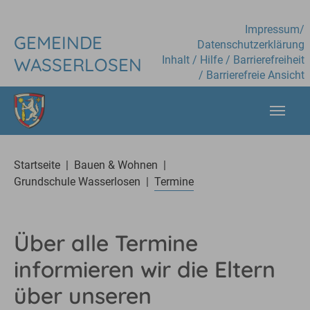
Skip to main content
Impressum
/
GEMEINDE
Datenschutzerklärung
Inhalt
/
Hilfe
/
Barrierefreiheit
WASSERLOSEN
/
Barrierefreie Ansicht
You are here:
Startseite
Bauen & Wohnen
Grundschule Wasserlosen
Termine
Über alle Termine
informieren wir die Eltern
über unseren