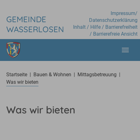
Skip to main content
Impressum
/
GEMEINDE
Datenschutzerklärung
Inhalt
/
Hilfe
/
Barrierefreiheit
WASSERLOSEN
/
Barrierefreie Ansicht
You are here:
Startseite
Bauen & Wohnen
Mittagsbetreuung
Was wir bieten
Was wir bieten