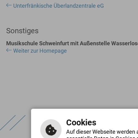
Unterfränkische Überlandzentrale eG
Sonstiges
Musikschule Schweinfurt mit Außenstelle Wasserlo
Weiter zur Homepage
Gemeinde Wasser
Cookies
Kirchstrasse 1
Kontakt
97535 Wasserlose
Auf dieser Webseite werden 