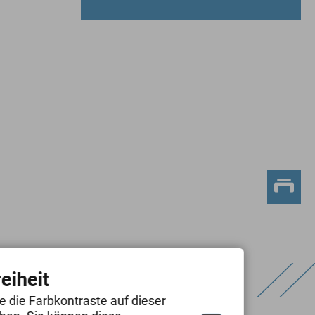
Öffnungszeiten
Die Verwaltung
Bauplätze
Notruftafel
eiheit
s
Gemeinderat
e die Farbkontraste auf dieser