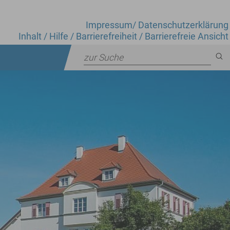
Impressum
/
Datenschutzerklärung
Inhalt
/
Hilfe
/
Barrierefreiheit
/
Barrierefreie Ansicht