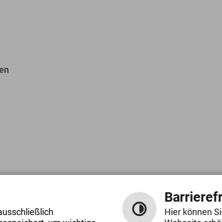
sen
losen
Fax: 0 97 26 / 90 67-29
Barrierefr
Tel: 0 97 26 / 90 67-0
Link
n
E-Mail schreiben
ausschließlich
Hier können Si