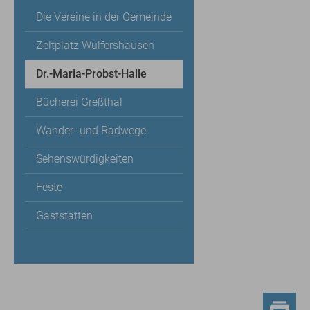
Die Vereine in der Gemeinde
Zeltplatz Wülfershausen
Dr.-Maria-Probst-Halle
Bücherei Greßthal
Wander- und Radwege
Sehenswürdigkeiten
Feste
Gaststätten