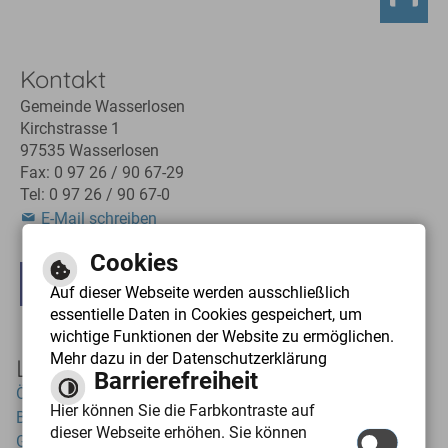
Kontakt
Gemeinde Wasserlosen
Kirchstrasse 1
97535 Wasserlosen
Fax: 0 97 26 / 90 67-29
Tel: 0 97 26 / 90 67-0
E-Mail schreiben
Cookies
Leichte Sprache
Gebärdensprache
Auf dieser Webseite werden ausschließlich
essentielle Daten in Cookies gespeichert, um
wichtige Funktionen der Website zu ermöglichen.
Mehr dazu in der Datenschutzerklärung
Links
Barrierefreiheit
Öffnungszeiten
Hier können Sie die Farbkontraste auf
Bauplätze
dieser Webseite erhöhen. Sie können
Gemeinderat