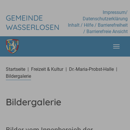
Skip to main content
Impressum
/
GEMEINDE
Datenschutzerklärung
Inhalt
/
Hilfe
/
Barrierefreiheit
WASSERLOSEN
/
Barrierefreie Ansicht
You are here:
Startseite
Freizeit & Kultur
Dr.-Maria-Probst-Halle
Bildergalerie
Bildergalerie
Bilder vom Innenbereich der